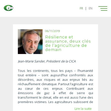
FR
|
EN
06/11/2019
Résilience et
assurance, deux clés
de l’agriculture de
demain
Jean-Marie Sander, Président de la CICA
Tous les continents, tous les pays – l’humanité
tout entière – sont aujourd’hui confrontés aux
désordres, aux risques et aux enjeux liés au
réchauffement climatique. Partout l’agriculture est
au cœur de ces enjeux. Contribuant aux
émissions de gaz à effet de serre qui
transforment le climat, elle en est aussi l’une des
premières victimes. Les agriculteurs subissent de
plein fouet, sur leurs exploitations, les impacts de
Lire la suite
la multiplication des phénomènes climatiques